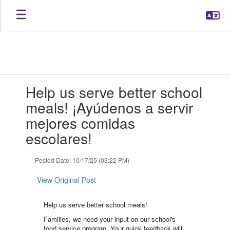
Skip
to
main
content
Contains
Help us serve better school
1
slides.
meals! ¡Ayúdenos a servir
Use
mejores comidas
the
next
escolares!
and
previous
Posted Date: 10/17/25 (03:22 PM)
buttons
to
View Original Post
navigate.
Help us serve better school meals!
Families, we need your input on our school's
food service program. Your quick feedback will